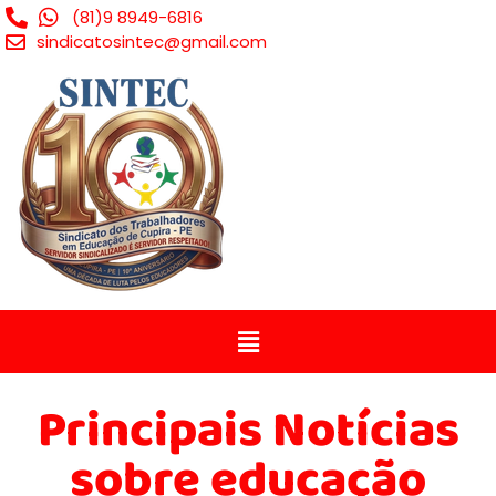
(81)9 8949-6816
sindicatosintec@gmail.com
Principais Notícias
sobre educação