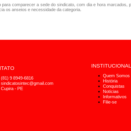
o para comparecer a sede do sindicato, com dia e hora marcados,
ia os anseios e necessidade da categoria.
INSTITUCIONA
TATO
Quem Somos
(81) 9 8949-6816
História
sindicatosintec@gmail.com
Conquistas
Cupira - PE
Notícias
Informativos
Filie-se