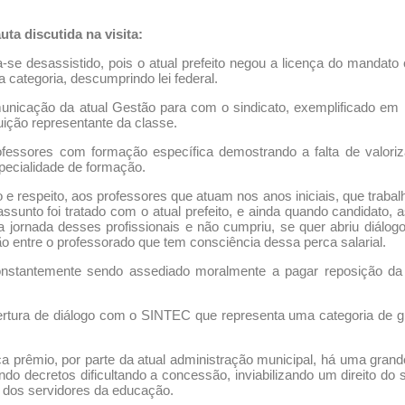
ta discutida na visita:
-se desassistido, pois o atual prefeito negou a licença do mandato 
la categoria, descumprindo lei federal.
municação da atual Gestão para com o sindicato, exemplificado em 
tuição representante da classe.
fessores com formação específica demostrando a falta de valoriz
pecialidade de formação.
ão e respeito, aos professores que atuam nos anos iniciais, que trab
assunto foi tratado com o atual prefeito, e ainda quando candidato
a jornada desses profissionais e não cumpriu, se quer abriu diálog
 entre o professorado que tem consciência dessa perca salarial.
onstantemente sendo assediado moralmente a pagar reposição da a
ertura de diálogo com o SINTEC que representa uma categoria de g
 prêmio, por parte da atual administração municipal, há uma grande
do decretos dificultando a concessão, inviabilizando um direito do
 dos servidores da educação.