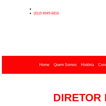
(81)9 8949-6816
Home
Quem Somos
História
Conq
DIRETOR 