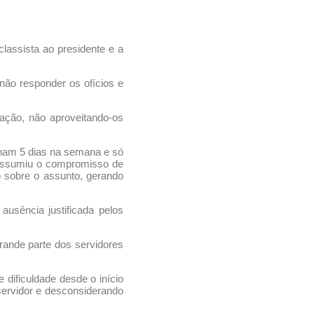
classista ao presidente e a
não responder os ofícios e
ação, não aproveitando-os
alham 5 dias na semana e só
, assumiu o compromisso de
o sobre o assunto, gerando
usência justificada pelos
rande parte dos servidores
 dificuldade desde o início
 servidor e desconsiderando