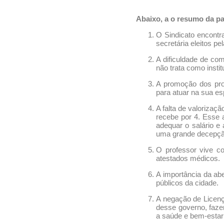
Abaixo, a o resumo da pau
O Sindicato encontra
secretária eleitos pe
A dificuldade de co
não trata como insti
A promoção dos pro
para atuar na sua es
A falta de valorizaç
recebe por 4. Esse 
adequar o salário e 
uma grande decepção
O professor vive c
atestados médicos.
A importância da ab
públicos da cidade.
A negação de Licença
desse governo, fazen
a saúde e bem-estar