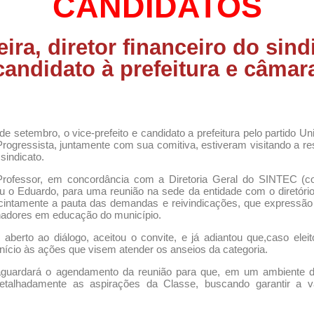
CANDIDATOS
ira, diretor financeiro do sin
candidato à prefeitura e câmar
 setembro, o vice-prefeito e candidato a prefeitura pelo partido Uni
Progressista, juntamente com sua comitiva, estiveram visitando a re
 sindicato.
rofessor, em concordância com a Diretoria Geral do SINTEC (co
ou o Eduardo, para uma reunião na sede da entidade com o diretório 
intamente a pauta das demandas e reivindicações, que expressão
lhadores em educação do município.
erto ao diálogo, aceitou o convite, e já adiantou que,caso eleit
início às ações que visem atender os anseios da categoria.
 aguardará o agendamento da reunião para que, em um ambiente 
detalhadamente as aspirações da Classe, buscando garantir a va