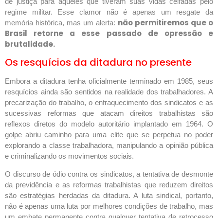
de justiça para aqueles que tiveram suas vidas ceifadas pelo
regime militar. Esse clamor não é apenas um resgate da
não permitiremos que o
memória histórica, mas um alerta:
Brasil retorne a esse passado de opressão e
brutalidade.
Os resquícios da ditadura no
presente
Embora a ditadura tenha oficialmente terminado em 1985, seus
resquícios ainda são sentidos na realidade dos trabalhadores. A
precarização do trabalho, o enfraquecimento dos sindicatos e as
sucessivas reformas que atacam direitos trabalhistas são
reflexos diretos do modelo autoritário implantado em 1964. O
golpe abriu caminho para uma elite que se perpetua no poder
explorando a classe trabalhadora, manipulando a opinião pública
e criminalizando os movimentos sociais.
O discurso de ódio contra os sindicatos, a tentativa de desmonte
da previdência e as reformas trabalhistas que reduzem direitos
são estratégias herdadas da ditadura. A luta sindical, portanto,
não é apenas uma luta por melhores condições de trabalho, mas
um embate permanente contra qualquer tentativa de retrocesso