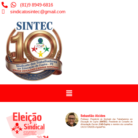
(81)9 8949-6816
sindicatosintec@gmail.com